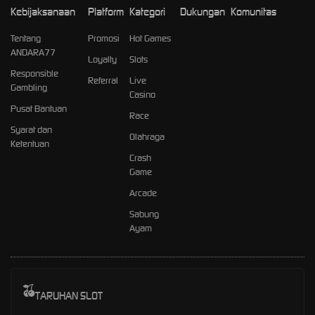
Kebijaksanaan
Platform
Kategori
Dukungan
Komunitas
Tentang
Promosi
Hot Games
ANDARA77
Loyalty
Slots
Responsible
Referral
Live
Gambling
Casino
Pusat Bantuan
Race
Syarat dan
Olahraga
Ketentuan
Crash
Game
Arcade
Sabung
Ayam
TARUHAN SLOT