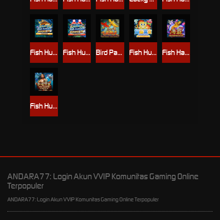
Fish Hunter 2 EX-Newbie
Fish Hunter 2 EX-My Club
Bird Paradise
Fish Hunter Spongebob
Fish Haiba
Fish Hunting: Li Kui Pi Yu
ANDARA77: Login Akun VVIP Komunitas Gaming Online
Terpopuler
ANDARA77: Login Akun VVIP Komunitas Gaming Online Terpopuler