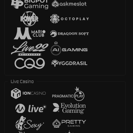
Live Casino